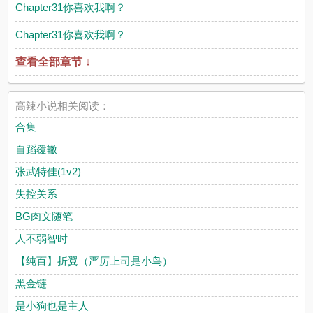
Chapter31你喜欢我啊？
Chapter31你喜欢我啊？
查看全部章节 ↓
高辣小说相关阅读：
合集
自蹈覆辙
张武特佳(1v2)
失控关系
BG肉文随笔
人不弱智时
【纯百】折翼（严厉上司是小鸟）
黑金链
是小狗也是主人