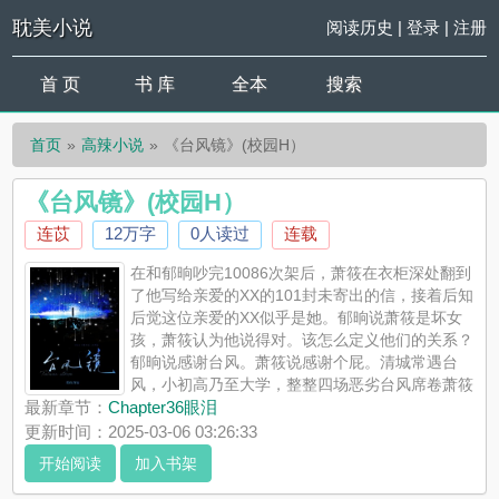
耽美小说
阅读历史
|
登录
|
注册
首 页
书 库
全本
搜索
首页
高辣小说
《台风镜》(校园H）
《台风镜》(校园H）
连苡
12万字
0人读过
连载
在和郁晌吵完10086次架后，萧筱在衣柜深处翻到
了他写给亲爱的XX的101封未寄出的信，接着后知
后觉这位亲爱的XX似乎是她。郁晌说萧筱是坏女
孩，萧筱认为他说得对。该怎么定义他们的关系？
郁晌说感谢台风。萧筱说感谢个屁。清城常遇台
风，小初高乃至大学，整整四场恶劣台风席卷萧筱
的人生，将她与郁晌紧紧捆绑在一起。在台风天做爱，在台风天
最新章节：
Chapter36眼泪
谈爱。要她看见落地镜前泥泞不堪的自己，要她记住自己的尺寸
更新时间：2025-03-06 03:26:33
和温度，要她带着...
开始阅读
加入书架
《《台风镜》(校园H）》是连苡精心创作的高辣小说， 耽美小说
实时更新《台风镜》(校园H）最新章节并且提供无弹窗阅读，书