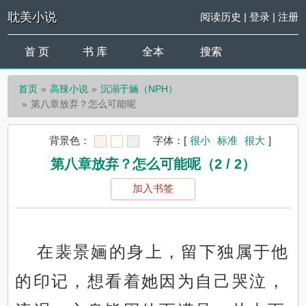
耽美小说
阅读历史
|
登录
|
注册
首 页
书 库
全本
搜索
首页
高辣小说
沉溺于婳（NPH）
第八章放弃？怎么可能呢
背景色：
字体：
[
很小
标准
很大
]
第八章放弃？怎么可能呢（2 / 2）
加入书签
在裴景婳的身上，留下独属于他
的印记，想看着她因为自己哭泣，